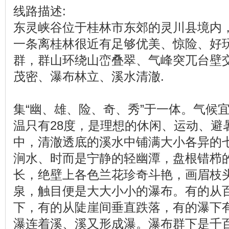
线路描述:
东灵峡谷位于桂林市东郊的灵川县境内，
一条离桂林很近有足够优美、惊险、好
群，群山环绕山峦叠翠、气峰突兀台壁
茂密、瀑布林立、溪水清澈.
集“幽、雄、险、奇、秀”于一体。气候
温只有28度，是理想的休闲、运动、避
中，清澈透底的溪水中铺满大小各异的
涧水、时而是宁静的轻幽潭，盘根错栉
长，绝壁上各色兰花珍奇斗艳，画眉枝
泉，触目便是大大小小的瀑布。有的从
下，有的从陡崖间垂直跌落，有的瀑下
瀑连着溪、溪又形成瀑。瀑布群下是千