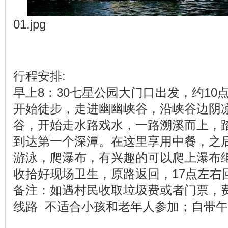
01.jpg
行程安排:
早上8：30七星公园大门口出发，约10
开始徒步，走进幽幽峡谷，沿峡谷边阴
谷，开始走水路戏水，一路溯溪而上，
到达第一个深潭。在这里享用中餐，之
游泳，爬瀑布，有兴趣的可以爬上瀑布继
收拾好现场卫生，原路返回，17点左右
备注：如遇村民收取垃圾费或者门票，
线路 不适合小孩和老年人参加；自带