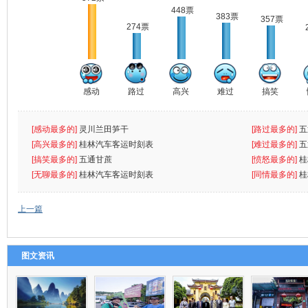
448票
383票
357票
274票
感动
路过
高兴
难过
搞笑
[感动最多的]
灵川兰田笋干
[路过最多的]
五
[高兴最多的]
桂林汽车客运时刻表
[难过最多的]
五
[搞笑最多的]
五通甘蔗
[愤怒最多的]
桂
[无聊最多的]
桂林汽车客运时刻表
[同情最多的]
桂
上一篇
图文资讯