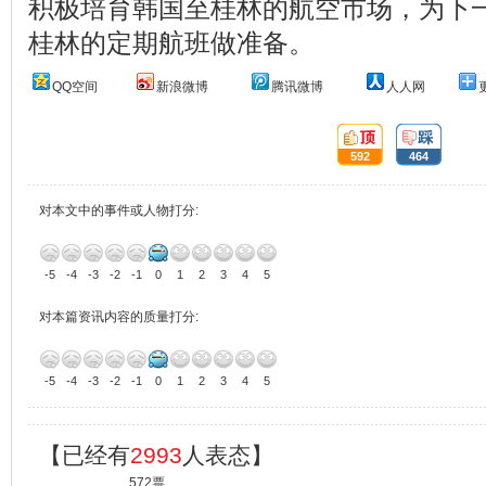
积极培育韩国至桂林的航空市场，为下
桂林的定期航班做准备。
QQ空间
新浪微博
腾讯微博
人人网
顶:
踩:
592
464
对本文中的事件或人物打分:
-5
-4
-3
-2
-1
0
1
2
3
4
5
对本篇资讯内容的质量打分:
-5
-4
-3
-2
-1
0
1
2
3
4
5
【已经有
2993
人表态】
572票