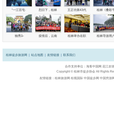
“一江百屯·
烈日下，桂林
王正功第43代
桂林《叠彩
独秀峰̶
疫情后，云南
桂林举办在职
桂林导游用
桂林徒步旅游网
|
站点地图
|
友情链接
|
联系我们
合作支持单位：
海客中国网
花江农
Copyright ©
桂林市徒步协会
All Rights R
友情链接：
桂林旅游网
桂视国际
中国徒步网
中国穷游