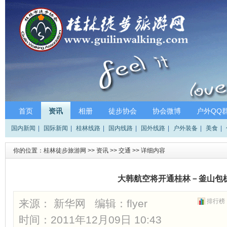
首页
资讯
相册
徒步协会
协会微博
户外QQ
国内新闻
|
国际新闻
|
桂林线路
|
国内线路
|
国外线路
|
户外装备
|
美食
|
你的位置：
桂林徒步旅游网
>>
资讯
>>
交通
>> 详细内容
大韩航空将开通桂林－釜山包
来源： 新华网 编辑：
flyer
排行榜
时间：2011年12月09日 10:43