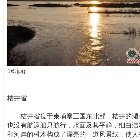
16.jpg
桔井省
桔井省位于柬埔寨王国东北部，桔井的湄
也没有航运船只航行，水面及其平静，细白洁
和河岸的树木构成了漂亮的一道风景线，使人