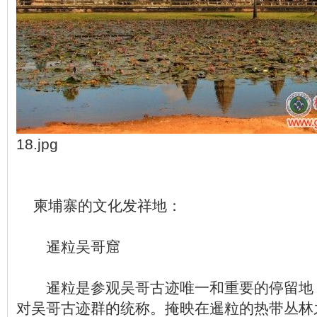
18.jpg
柬埔寨的文化发祥地：
暹粒吴哥窟
暹粒是参观吴哥古迹唯一和重要的停留地
对吴哥古迹群的统称。掩映在暹粒的热带丛林