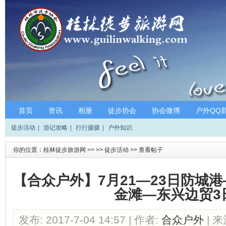
首页
资讯
相册
徒步协会
协会微博
户外QQ
徒步活动
|
游记攻略
|
行行摄摄
|
户外知识
你的位置：
桂林徒步旅游网
>>
>>
徒步活动
>>
查看帖子
【合众户外】7月21—23日防城
金滩—东兴边贸3
发布: 2017-7-04 14:57 | 作者:
合众户外
| 