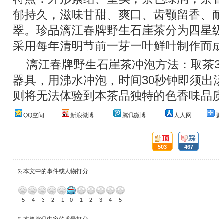
郁持久，滋味甘甜、爽口、齿颚留香、
翠。珍品漓江春牌野生石崖茶分为四星
采用每年清明节前一芽一叶鲜叶制作而
漓江春牌野生石崖茶冲泡方法：取茶3
器具，用沸水冲泡，时间30秒钟即须出
则将无法体验到本茶品独特的色香味品
QQ空间
新浪微博
腾讯微博
人人网
顶:
踩:
503
467
对本文中的事件或人物打分:
-5
-4
-3
-2
-1
0
1
2
3
4
5