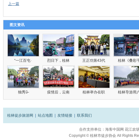
上一篇
图文资讯
“一江百屯·
烈日下，桂林
王正功第43代
桂林《叠彩
独秀峰̶
疫情后，云南
桂林举办在职
桂林导游用
桂林徒步旅游网
|
站点地图
|
友情链接
|
联系我们
合作支持单位：
海客中国网
花江农
Copyright ©
桂林市徒步协会
All Rights R