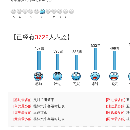
对本篇资讯内容的质量打分:
-5
-4
-3
-2
-1
0
1
2
3
4
5
【已经有
3722
人表态】
532票
467票
468票
393票
382票
感动
路过
高兴
难过
搞笑
[感动最多的]
灵川兰田笋干
[路过最多的]
五
[高兴最多的]
桂林汽车客运时刻表
[难过最多的]
五
[搞笑最多的]
五通甘蔗
[愤怒最多的]
桂
[无聊最多的]
桂林汽车客运时刻表
[同情最多的]
桂