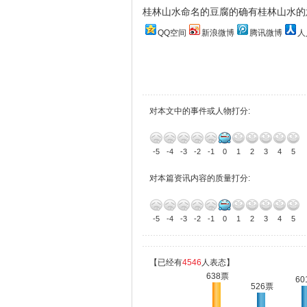
桂林山水命名的豆腐的确有桂林山水的
QQ空间
新浪微博
腾讯微博
人
对本文中的事件或人物打分:
-5
-4
-3
-2
-1
0
1
2
3
4
5
对本篇资讯内容的质量打分:
-5
-4
-3
-2
-1
0
1
2
3
4
5
【已经有
4546
人表态】
638票
60
526票