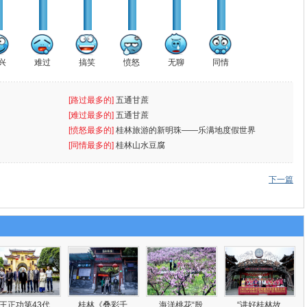
兴
难过
搞笑
愤怒
无聊
同情
[路过最多的]
五通甘蔗
[难过最多的]
五通甘蔗
[愤怒最多的]
桂林旅游的新明珠——乐满地度假世界
[同情最多的]
桂林山水豆腐
下一篇
王正功第43代
桂林《叠彩千
海洋桃花“殷
“讲好桂林故