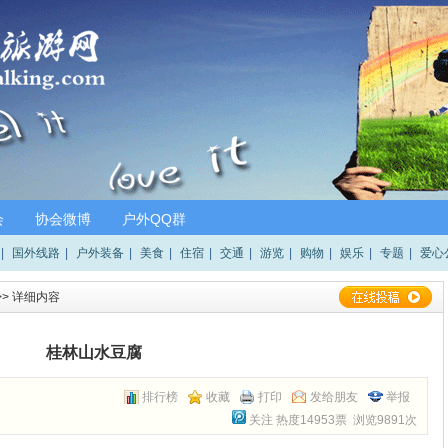
会
协会微博
户外QQ群
|
国外线路
|
户外装备
|
美食
|
住宿
|
交通
|
游览
|
购物
|
娱乐
|
专题
|
爱心
>> 详细内容
桂林山水豆腐
排行榜
收藏
打印
发给朋友
举报
关注
热度14953票 浏览9891次