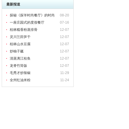
最新报道
探秘《探羊时尚餐厅》的时尚
08-20
一座庄园式的度假餐厅
07-16
桂林糯香粉蒸排骨
12-07
灵川兰田笋干
12-07
桂林山水豆腐
12-07
炒柚子瓤
12-07
清蒸漓江桂鱼
12-07
龙脊竹筒饭
12-07
毛秀才炒辣椒
11-29
全州红油米粉
11-24