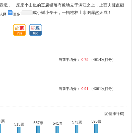
意境，一座座小山似的豆腐错落有致地立于漓江之上，上面肉茸点缀
成小树小亭子，一幅桂林山水图浑然天成！
人网
更多
顶:
踩:
752
650
当前平均分：
-0.75
（4614次打分）
当前平均分：
-0.91
（4391次打分）
[心情排行榜]
1票
595票
573票
557票
541票
515票