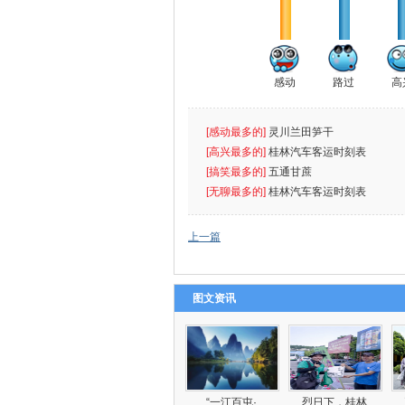
感动
路过
高
[感动最多的]
灵川兰田笋干
[高兴最多的]
桂林汽车客运时刻表
[搞笑最多的]
五通甘蔗
[无聊最多的]
桂林汽车客运时刻表
上一篇
图文资讯
“一江百屯·
烈日下，桂林