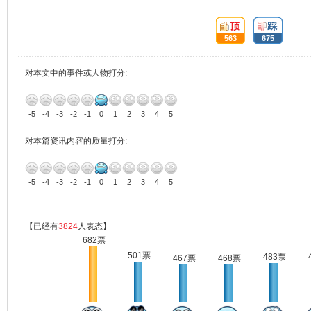
顶:
踩:
563
675
对本文中的事件或人物打分:
-5
-4
-3
-2
-1
0
1
2
3
4
5
对本篇资讯内容的质量打分:
-5
-4
-3
-2
-1
0
1
2
3
4
5
【已经有
3824
人表态】
682票
501票
483票
467票
468票