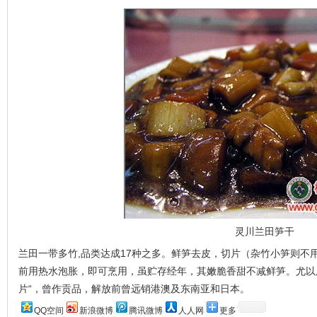
灵川兰田笋干
兰田一带多竹,品类达成17种之多。鲜笋去皮，切片（杂竹小笋则不
前用热水泡胀，即可烹用，虽贮存经年，其嫩脆香甜不减鲜笋。尤以
片“，曾作贡品，解放前曾远销港澳及东南亚和日本。
QQ空间
新浪微博
腾讯微博
人人网
更多