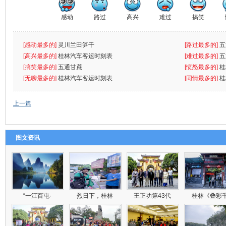
感动
路过
高兴
难过
搞笑
[感动最多的]
灵川兰田笋干
[路过最多的]
五
[高兴最多的]
桂林汽车客运时刻表
[难过最多的]
五
[搞笑最多的]
五通甘蔗
[愤怒最多的]
桂
[无聊最多的]
桂林汽车客运时刻表
[同情最多的]
桂
上一篇
图文资讯
“一江百屯·
烈日下，桂林
王正功第43代
桂林《叠彩