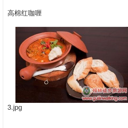
高棉红咖喱
3.jpg