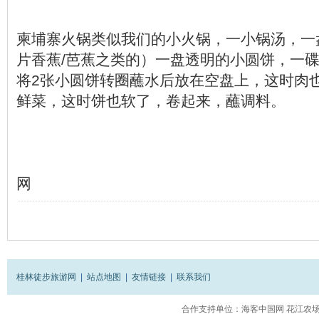
柬埔寨火锅类似我们的小火锅，一小锅汤，一
片香蕉/芭蕉之类的）一盘透明的小圆饼，一
将2张小圆饼转圈蘸水后放在空盘上，这时肉
鲜菜，这时饼也软了，卷起来，蘸调料。
来源：
网
桂林徒步旅游网
|
站点地图
|
友情链接
|
联系我们
合作支持单位：
海客中国网
花江农