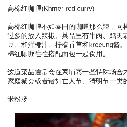
高棉红咖喱(Khmer red curry)
高棉红咖喱不如泰国的咖喱那么辣，同
过多的放入辣椒。菜品里有牛肉、鸡肉
豆、和鲜椰汁、柠檬香草和kroeung
棉红咖喱往往搭配面包一起食用。
这道菜品通常会在柬埔寨一些特殊场合
家庭聚会或者诸如亡人节、清明节一类
米粉汤