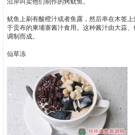
沿岸叫卖他们制作的烤鱿鱼。
鱿鱼上刷有酸橙汁或者鱼露，然后串在木签上
于贡布的柬埔寨酱汁食用。这种酱汁由大蒜、
调制而成。
仙草冻