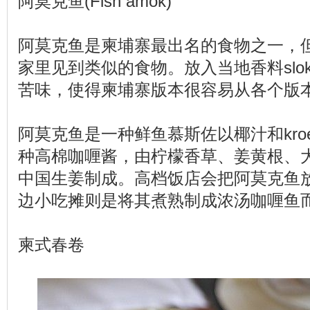
阿莫克鱼(Fish amok)
阿莫克鱼是柬埔寨最出名的食物之一，
家里见到类似的食物。放入当地香料slok
苦味，使得柬埔寨版本很容易从各个版
阿莫克鱼是一种鲜鱼慕斯佐以椰汁和kroeu
种高棉咖喱酱，由柠檬香草、姜黄根、
中国生姜制成。高档饭店会把阿莫克鱼
边小吃摊则是将其煮熟制成浓汤咖喱鱼
柬式春卷