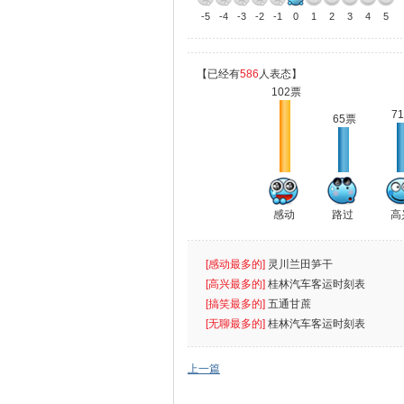
-5
-4
-3
-2
-1
0
1
2
3
4
5
【已经有
586
人表态】
102票
7
65票
感动
路过
高
[感动最多的]
灵川兰田笋干
[高兴最多的]
桂林汽车客运时刻表
[搞笑最多的]
五通甘蔗
[无聊最多的]
桂林汽车客运时刻表
上一篇