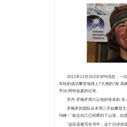
2011年12月25日ESPN消
年轻的成功攀登地球上7大洲的7座 高
乔治-阿特金森的记录。
乔丹-罗梅罗周六让他的母亲莉-
罗梅罗的团队从本周三开始攀登文森
玛峰！”标志自己已经爬到了山顶，但
“这应该被写在书中，这个15岁