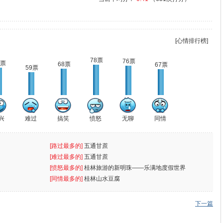
[心情排行榜]
78票
76票
1票
68票
67票
59票
兴
难过
搞笑
愤怒
无聊
同情
[路过最多的]
五通甘蔗
[难过最多的]
五通甘蔗
[愤怒最多的]
桂林旅游的新明珠——乐满地度假世界
[同情最多的]
桂林山水豆腐
下一篇