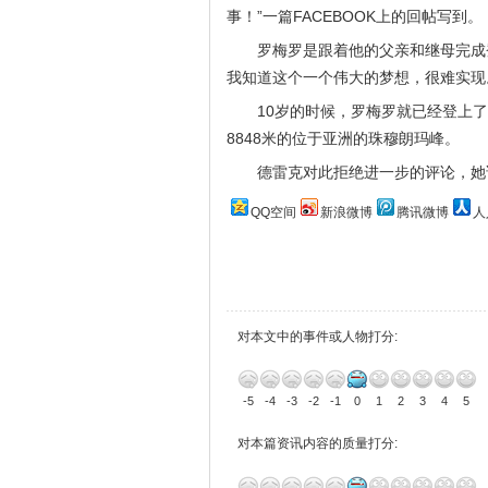
事！”一篇FACEBOOK上的回帖写到。
罗梅罗是跟着他的父亲和继母完成
我知道这个一个伟大的梦想，很难实现
10岁的时候，罗梅罗就已经登上
8848米的位于亚洲的珠穆朗玛峰。
德雷克对此拒绝进一步的评论，她
QQ空间
新浪微博
腾讯微博
人
对本文中的事件或人物打分:
-5
-4
-3
-2
-1
0
1
2
3
4
5
对本篇资讯内容的质量打分: