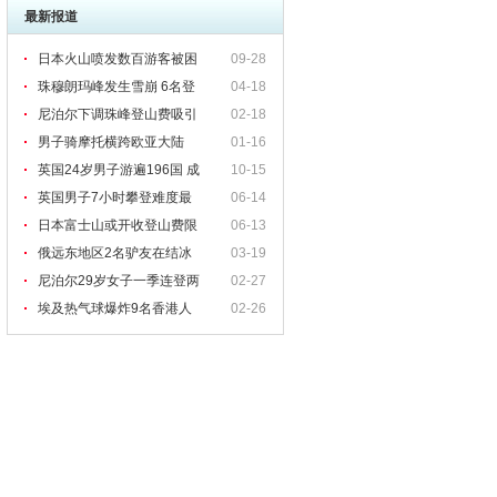
最新报道
日本火山喷发数百游客被困
09-28
珠穆朗玛峰发生雪崩 6名登
04-18
尼泊尔下调珠峰登山费吸引
02-18
男子骑摩托横跨欧亚大陆
01-16
英国24岁男子游遍196国 成
10-15
英国男子7小时攀登难度最
06-14
日本富士山或开收登山费限
06-13
俄远东地区2名驴友在结冰
03-19
尼泊尔29岁女子一季连登两
02-27
埃及热气球爆炸9名香港人
02-26