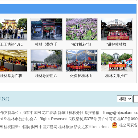
王正功第43代
桂林《叠彩千
海洋桃花“殷
“讲好桂林故
桂林举办在职
桂林导游用八
做保护桂林山
桂林文旅推广
系我们
合作支持单位：
海客中国网
花江农场
新华社桂林分社
举报邮箱：
liangy@hjecofarm.c
ht ©
桂林市徒步协会
All Rights Reserved
民政部制第375号
开户许可证
桂ICP备090
桂公网安备 4
网
桂视国际
中国徒步网
中国穷游网
桂林旅游
驴友之家Hikers Home