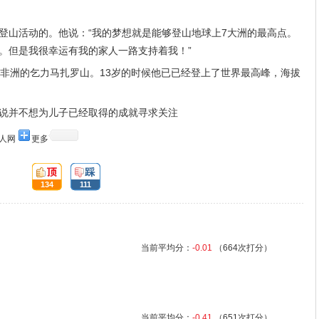
登山活动的。他说：“我的梦想就是能够登山地球上7大洲的最高点。
。但是我很幸运有我的家人一路支持着我！”
了非洲的乞力马扎罗山。13岁的时候他已已经登上了世界最高峰，海拔
说并不想为儿子已经取得的成就寻求关注
人网
更多
顶:
踩:
134
111
当前平均分：
-0.01
（664次打分）
当前平均分：
-0.41
（651次打分）