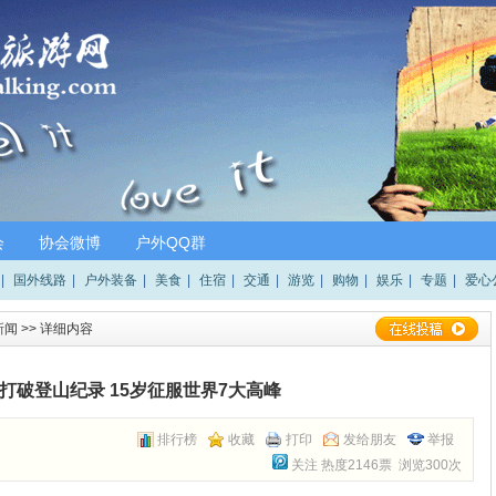
会
协会微博
户外QQ群
|
国外线路
|
户外装备
|
美食
|
住宿
|
交通
|
游览
|
购物
|
娱乐
|
专题
|
爱心
新闻
>> 详细内容
打破登山纪录 15岁征服世界7大高峰
排行榜
收藏
打印
发给朋友
举报
关注
热度2146票 浏览300次