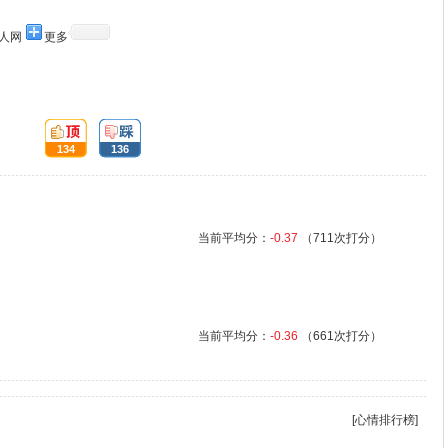
人网
更多
顶:
踩:
134
136
当前平均分：
-0.37
（711次打分）
当前平均分：
-0.36
（661次打分）
[心情排行榜]