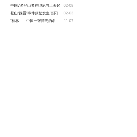
00余米登山高度
中国7名登山者在印尼与土著起
02-08
争执被困
登山“踩雷”事件频繁发生 富阳
02-03
驴友十分受伤
“桂林——中国一张漂亮的名
11-07
片”图片展11月9日举办