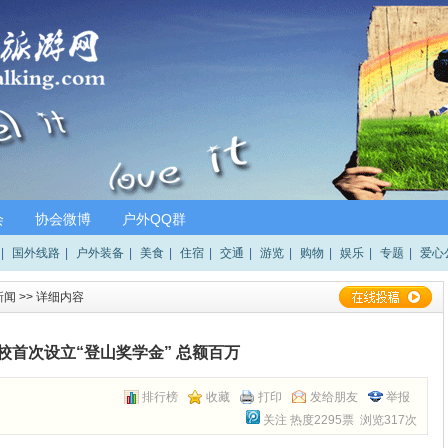
会
协会微博
户外QQ群
|
国外线路
|
户外装备
|
美食
|
住宿
|
交通
|
游览
|
购物
|
娱乐
|
专题
|
爱心
新闻
>> 详细内容
校首次设立“登山奖学金” 总额百万
排行榜
收藏
打印
发给朋友
举报
关注
热度2295票 浏览317次