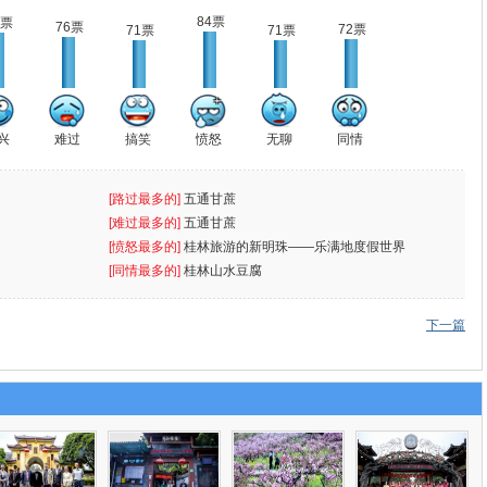
84票
2票
76票
72票
71票
71票
兴
难过
搞笑
愤怒
无聊
同情
[路过最多的]
五通甘蔗
[难过最多的]
五通甘蔗
[愤怒最多的]
桂林旅游的新明珠——乐满地度假世界
[同情最多的]
桂林山水豆腐
下一篇