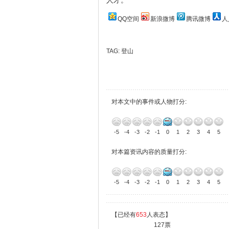
人才。
QQ空间
新浪微博
腾讯微博
人
TAG:
登山
对本文中的事件或人物打分:
-5
-4
-3
-2
-1
0
1
2
3
4
5
对本篇资讯内容的质量打分:
-5
-4
-3
-2
-1
0
1
2
3
4
5
【已经有
653
人表态】
127票