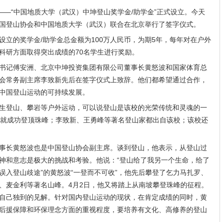
—“中国地质大学（武汉）中坤登山奖学金/助学金”正式设立。今天
国登山协会和中国地质大学（武汉）联合在北京举行了签字仪式。
的奖学金/助学金总金额为100万人民币，为期5年，每年对在户外
科研方面取得突出成绩的70名学生进行奖励。
记傅安洲、北京中坤投资集团有限公司董事长黄怒波和国家体育总
会常务副主席李致新先后在签字仪式上致辞。他们都希望通过合作，
中国登山运动的可持续发展。
登山、攀岩等户外运动，可以说登山是该校的光荣传统和灵魂的一
洲就成功登顶珠峰；李致新、王勇峰等著名登山家都出自该校；该校还
长黄怒波也是中国登山协会副主席。谈到登山，他表示，从登山过
神和意志是极大的挑战和考验。他说：“登山给了我另一个生命，给了
年“误入登山歧途”的黄怒波“一登而不可收”，他先后攀登了乞力马扎罗、
、麦金利等著名山峰。4月2日，他又将踏上从南坡攀登珠峰的征程。
自己独到的见解。针对国内登山运动的现状，在肯定成绩的同时，黄
后援保障和环保理念方面的重视程度，要培养有文化、高修养的登山