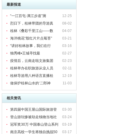
最新报道
“一江百屯·漓江步道”测
12-25
烈日下，桂林带团的导游真
08-02
桂林《叠彩千里江山——数
04-07
海洋桃花“殷红片片点莓苔”
03-21
“讲好桂林故事，我们在行
03-16
独秀峰•王城寻找最
02-27
疫情后，云南走啦文旅集团
02-23
桂林举办在职旅游从业人员
02-11
桂林导游用八种语言直播桂
12-19
做保护桂林山水的‘二郎神
11-03
相关资讯
第四届中国王屋山国际旅游登
03-30
山节4月25日举办
登山游玩惨被劫走钱物当地社
03-24
区表示加强巡逻
冠军奖30万 中国泰山登山系列
03-19
大奖赛即将开赛
南京高校一学生将独自挑战50
03-17