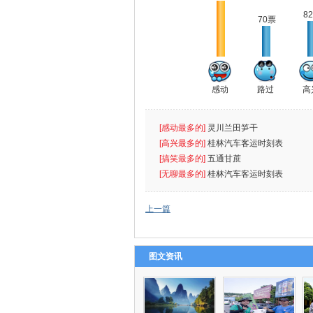
8
70票
感动
路过
高
[感动最多的]
灵川兰田笋干
[高兴最多的]
桂林汽车客运时刻表
[搞笑最多的]
五通甘蔗
[无聊最多的]
桂林汽车客运时刻表
上一篇
图文资讯