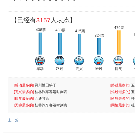
【已经有
3157
人表态】
479票
438票
433票
415票
324票
感动
路过
高兴
难过
搞笑
[感动最多的]
灵川兰田笋干
[路过最多的]
五
[高兴最多的]
桂林汽车客运时刻表
[难过最多的]
五
[搞笑最多的]
五通甘蔗
[愤怒最多的]
桂
[无聊最多的]
桂林汽车客运时刻表
[同情最多的]
桂
上一篇