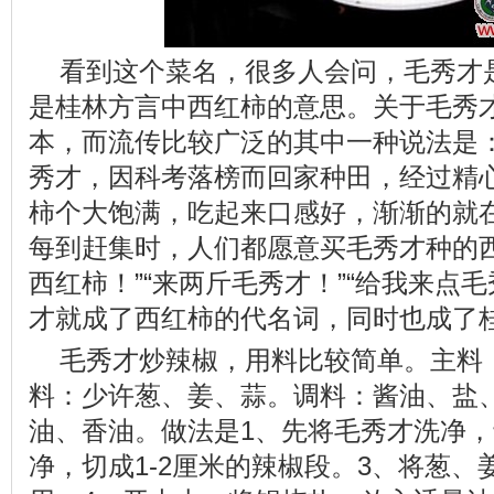
看到这个菜名，很多人会问，毛秀才
是桂林方言中西红柿的意思。关于毛秀
本，而流传比较广泛的其中一种说法是
秀才，因科考落榜而回家种田，经过精
柿个大饱满，吃起来口感好，渐渐的就
每到赶集时，人们都愿意买毛秀才种的西
西红柿！”“来两斤毛秀才！”“给我来点
才就成了西红柿的代名词，同时也成了
毛秀才炒辣椒，用料比较简单。主料
料：少许葱、姜、蒜。调料：酱油、盐
油、香油。做法是1、先将毛秀才洗净，
净，切成1-2厘米的辣椒段。3、将葱