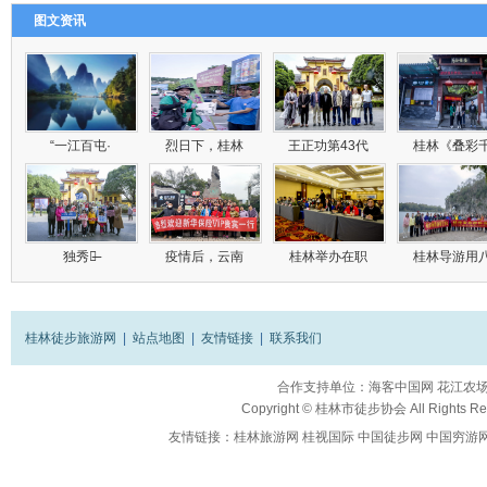
图文资讯
“一江百屯·
烈日下，桂林
王正功第43代
桂林《叠彩
独秀峰̶
疫情后，云南
桂林举办在职
桂林导游用
桂林徒步旅游网
|
站点地图
|
友情链接
|
联系我们
合作支持单位：
海客中国网
花江农
Copyright ©
桂林市徒步协会
All Rights R
友情链接：
桂林旅游网
桂视国际
中国徒步网
中国穷游