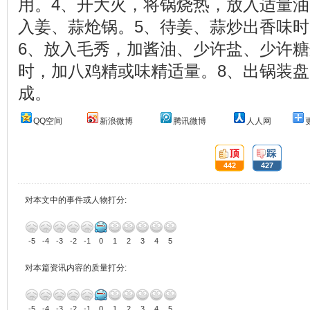
用。4、开大火，将锅烧热，放入适量
入姜、蒜炝锅。5、待姜、蒜炒出香味
6、放入毛秀，加酱油、少许盐、少许糖
时，加八鸡精或味精适量。8、出锅装
成。
QQ空间
新浪微博
腾讯微博
人人网
顶:
踩:
442
427
对本文中的事件或人物打分:
-5
-4
-3
-2
-1
0
1
2
3
4
5
对本篇资讯内容的质量打分:
-5
-4
-3
-2
-1
0
1
2
3
4
5