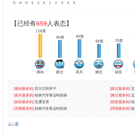
-5
-4
-3
-2
-1
0
1
2
3
4
5
【已经有
659
人表态】
116票
90票
86票
70票
68票
感动
路过
高兴
难过
搞笑
[感动最多的]
灵川兰田笋干
[路过最多的]
五
[高兴最多的]
桂林汽车客运时刻表
[难过最多的]
五
[搞笑最多的]
五通甘蔗
[愤怒最多的]
桂
[无聊最多的]
桂林汽车客运时刻表
[同情最多的]
桂
上一篇