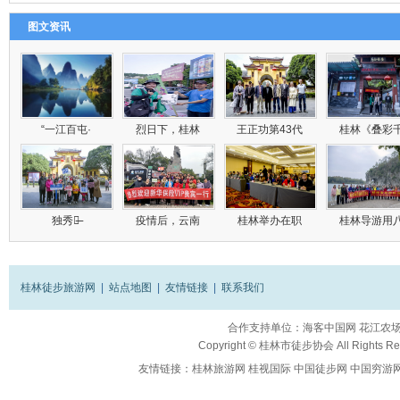
图文资讯
“一江百屯·
烈日下，桂林
王正功第43代
桂林《叠彩
独秀峰̶
疫情后，云南
桂林举办在职
桂林导游用
桂林徒步旅游网
|
站点地图
|
友情链接
|
联系我们
合作支持单位：
海客中国网
花江农
Copyright ©
桂林市徒步协会
All Rights R
友情链接：
桂林旅游网
桂视国际
中国徒步网
中国穷游