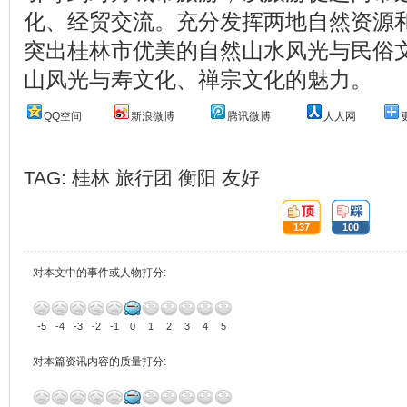
化、经贸交流。充分发挥两地自然资源
突出桂林市优美的自然山水风光与民俗
山风光与寿文化、禅宗文化的魅力。
QQ空间
新浪微博
腾讯微博
人人网
TAG:
桂林
旅行团
衡阳
友好
顶:
踩:
137
100
对本文中的事件或人物打分:
-5
-4
-3
-2
-1
0
1
2
3
4
5
对本篇资讯内容的质量打分: