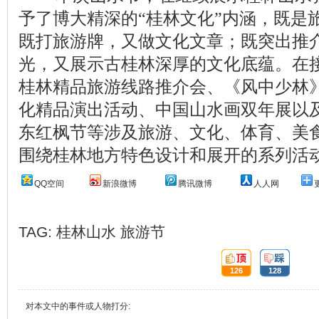
予了博大精深的“桂林文化”内涵，既是
既打旅游牌，又做文化文章；既突出推
光，又展示古桂林深厚的文化底蕴。在
桂林精品旅游线路推介会、《风中少林
化精品演出活动、中国山水画双年展以
东红枫节等涉及旅游、文化、体育、美
围绕桂林地方特色设计和展开的系列活
QQ空间
新浪微博
腾讯微博
人人网
TAG:
桂林山水
旅游节
顶:
踩:
126
128
对本文中的事件或人物打分: