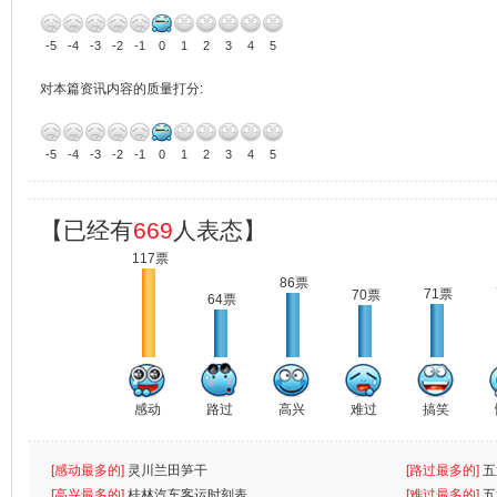
-5
-4
-3
-2
-1
0
1
2
3
4
5
对本篇资讯内容的质量打分:
-5
-4
-3
-2
-1
0
1
2
3
4
5
【已经有
669
人表态】
117票
86票
71票
70票
64票
感动
路过
高兴
难过
搞笑
[感动最多的]
灵川兰田笋干
[路过最多的]
五
[高兴最多的]
桂林汽车客运时刻表
[难过最多的]
五