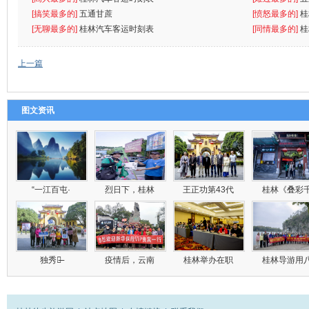
[搞笑最多的]
五通甘蔗
[愤怒最多的]
桂
[无聊最多的]
桂林汽车客运时刻表
[同情最多的]
桂
上一篇
图文资讯
“一江百屯·
烈日下，桂林
王正功第43代
桂林《叠彩
独秀峰̶
疫情后，云南
桂林举办在职
桂林导游用