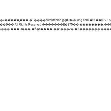
�»�����ַ���
�ٱ����䣺tourchina@guilinwalking.com �绰��0773
��Э��
All Rights Reserved
�������Ƶ�375��
��������֤
��I
����
���ӹ���
�й�ͽ����
��ˮ���Ƶ�
�й�������
���