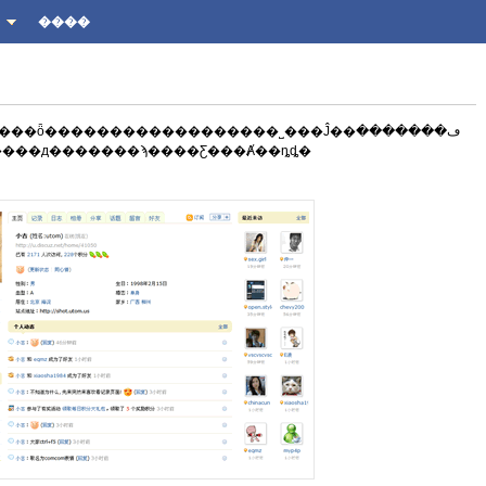
����
�ȫ������������������˽���Ĵ��ڡ�������
ҳ����д�������ϡ����Ƹ���Ⱥ��ȵȡ�