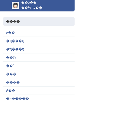
��ӭ��
��¼
|
ע��
����
ע��
�ҵ���ҳ
�ҵ���ҳ
��¼
��־
���
����
Ⱥ��
�ռ�����