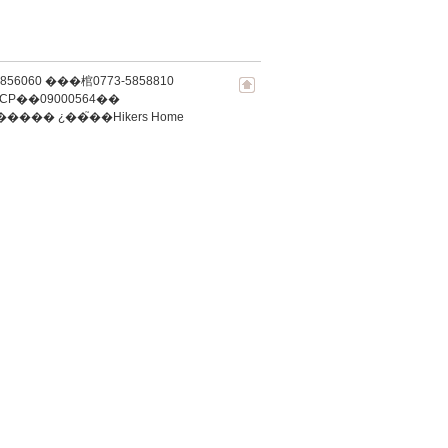
-5856060 ���棺0773-5858810
CP��09000564��
�����
¿��֮��Hikers Home