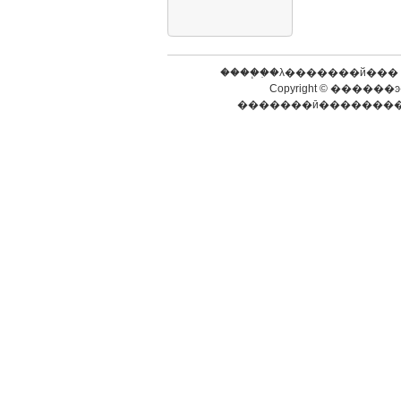
����֧�ֵ�λ��
�����й���
Copyright ©
������ͽ
�������ӣ�
������