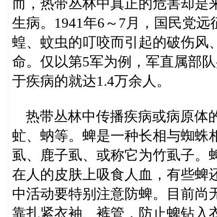
而，热带丛林中真正的危害却是
生病。1941年6～7月，国民
蝗、蚊虫的叮咬而引起的破伤风
命。仅以第5军为例，军直属部队共
于疾病的就达1.4万余人。
热带丛林中传播疾病或病原体的
虻、蚋等。蜱是一种长相与蜘蛛
虱、鹿子虱、或称它为竹虱子。
在人的皮肤上吸食人血，有些蜱
中活动要特别注意防蜱。目前尚
靠扎紧衣袖、裤管，防止蜱钻入