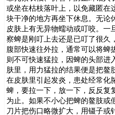
或坐在枯枝落叶上，以免藏匿在
块干净的地方再坐下休息。无论
皮肤上有无异物蠕动或叮咬。一
察蜱是刚叮上去还是已叮了很久
腹部快速往外拉，通常可以将蜱
则不可快速猛拉，因蜱的头部进
肤里，用力猛拉的结果便是把鳌
在皮肤里引起发炎，患处经常化
蜱，要拉一下，放一下，反反复
为止。如果不小心把蜱的鳌肢或
刀片把伤口略微扩大，用镊子或