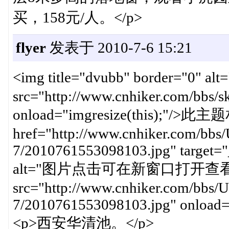
买，158元/人。</p>
flyer
发表于 2010-7-6 15:21
<img title="dvubb" border
src="http://www.cnhiker.com/bbs/ski
onload="imgresize(this);"/
href="http://www.cnhiker.com/bbs/
7/2010761553098103.jpg" target="
alt="图片点击可在新窗口打开查看
src="http://www.cnhiker.com/bbs/U
7/2010761553098103.jpg" onload="
<p>西安华清池。</p>