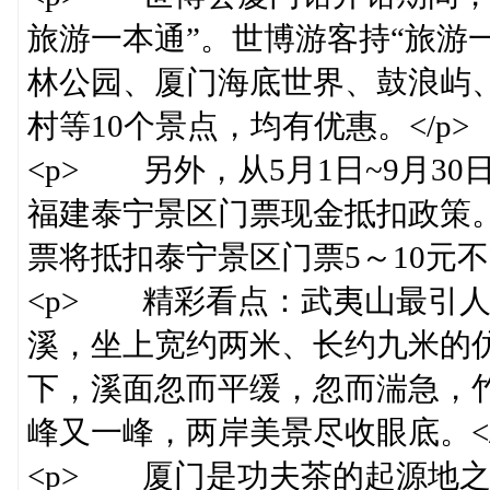
旅游一本通”。世博游客持“旅游
林公园、厦门海底世界、鼓浪屿
村等10个景点，均有优惠。</p>
<p> 另外，从5月1日~9月3
福建泰宁景区门票现金抵扣政策
票将抵扣泰宁景区门票5～10元不等
<p> 精彩看点：武夷山最引
溪，坐上宽约两米、长约九米的
下，溪面忽而平缓，忽而湍急，
峰又一峰，两岸美景尽收眼底。</
<p> 厦门是功夫茶的起源地