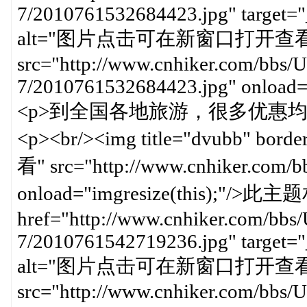
7/2010761532684423.jpg" target="
alt="图片点击可在新窗口打开查看
src="http://www.cnhiker.com/bbs/U
7/2010761532684423.jpg" onload="
<p>到全国各地旅游，很多优惠均
<p><br/><img title="dvubb"
看" src="http://www.cnhiker.com/bbs/
onload="imgresize(this);"/
href="http://www.cnhiker.com/bbs/
7/2010761542719236.jpg" target="
alt="图片点击可在新窗口打开查看
src="http://www.cnhiker.com/bbs/U