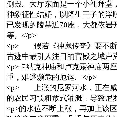
侧殿。大厅东面是一个小礼拜堂
神象征性结婚，以降生王子的浮
已发现的陵墓近70座，大都依岩
等。</p>
<p> 假若《神鬼传奇》要不
古迹中最引人注目的宫殿之城卢克索
<p>卡纳克神庙和卢克索神庙两
重，难逃濒危的厄运。</p>
<p> 上涨的尼罗河水，正在
的农民习惯粗放式灌溉，导致尼罗河
<p>的水位不断上涨，再加上该