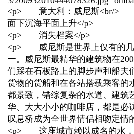
3/200932010444078326.jpg" onload
<p> 意大利：威尼斯<br/>
面下沉海平面上升</p>
<p> 消失档案</p>
<p> 威尼斯是世界上仅有的几
一。威尼斯最精华的建筑物在20
们踩在石板路上的脚步声和船夫
货物的货船和在各站搭载乘客的水
都景致，错综复杂的水道、建筑
华、大大小小的咖啡店，都是必
叹息桥成为全世界情侣相吻定情的胜
<p> 这座城市赖以成名的水