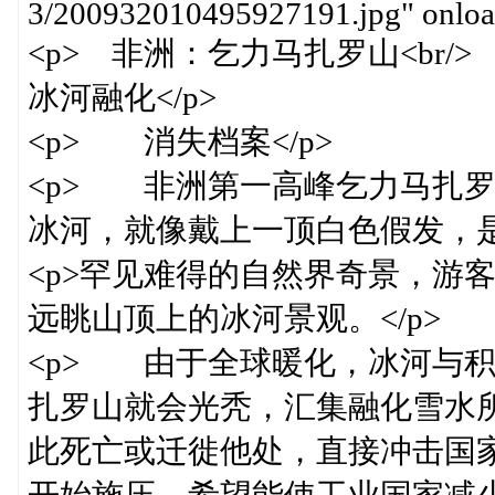
3/200932010495927191.jpg" onload
<p> 非洲：乞力马扎罗山<br/
冰河融化</p>
<p> 消失档案</p>
<p> 非洲第一高峰乞力马扎
冰河，就像戴上一顶白色假发，是非
<p>罕见难得的自然界奇景，游
远眺山顶上的冰河景观。</p>
<p> 由于全球暖化，冰河与积
扎罗山就会光秃，汇集融化雪水
此死亡或迁徙他处，直接冲击国