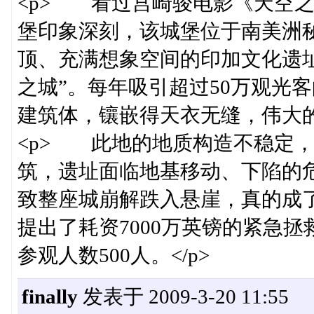
<p> 看过宫崎骏电影《天空
堡印象深刻，该城堡位于南美洲
顶、充满想象空间的印加文化遗址
之城”。每年吸引超过50万观光
建筑体，镶嵌得天衣无缝，伟大的
<p> 此地的地质构造不稳定
筑，遗址面临地基移动、下陷的
致整座城崩解跌入悬崖，真的成了
提出了耗资7000万英镑的紧急
参观人数500人。</p>
finally
发表于 2009-3-20 11:55