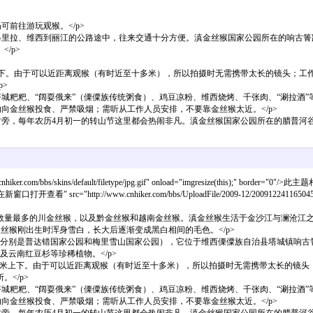
前往游玩观猴。</p>
里拉、维西到丽江的公路途中，往来交通十分方便。滇金丝猴国家公园所在的响古箐距离
/p>
米上下。由于可以近距离观猴（有时近至十多米），所以拍摄时无需携带太长的镜头；工
>
粑粑、“阔耍俄来”（傈僳族传统粥食）、鸡豆凉粉、维西烧烤、千张肉、“涮拉酒”等。
向金丝猴投食、严禁吸烟；需听从工作人员安排，不要靠金丝猴太近。</p>
村旁，每年农历4月初一的转山节这里都会热闹非凡。滇金丝猴国家公园所在的腊普河
om/bbs/skins/default/filetype/jpg.gif" onload="imgresize(this);" border="0"/>此主
新窗口打开查看" src="http://www.cnhiker.com/bbs/UploadFile/2009-12/200912241165045036.j
有数量最多的川金丝猴，以及黔金丝猴和越南金丝猴。滇金丝猴生活于金沙江与澜沧江
金丝猴刚出生时浑身雪白，长大后逐渐变成黑白相间的毛色。</p>
分别是普达错国家公园和梅里雪山国家公园），它位于维西傈僳族自治县塔城镇响古箐、
云南红豆杉等珍稀植物。</p>
3000米上下。由于可以近距离观猴（有时近至十多米），所以拍摄时无需携带太长的
</p>
粑粑、“阔耍俄来”（傈僳族传统粥食）、鸡豆凉粉、维西烧烤、千张肉、“涮拉酒”等。
向金丝猴投食、严禁吸烟；需听从工作人员安排，不要靠金丝猴太近。</p>