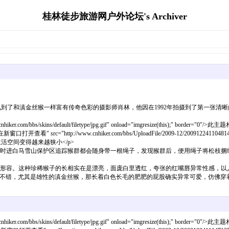
桂林徒步旅游网户外论坛's Archiver
到了和滇金丝猴一样富有传奇色彩的摄影师肖林，他因在1992年拍摄到了第一张清晰
om/bbs/skins/default/filetype/jpg.gif" onload="imgresize(this);" border="0"/>此主
新窗口打开查看" src="http://www.cnhiker.com/bbs/UploadFile/2009-12/200912241104814546.j
空间变得越来越狭小</p>
那时进白马雪山保护区追踪猴群都会随身带一根绳子，发现猴群后，便用绳子将松枝
来形容。这种珍稀猴子的长相实在是漂亮，面庞白里透红，夸张的红嘴唇异常性感，以人
不错，尤其是雄性的滇金丝猴，那长着白色长毛的肥肥的屁股确实异常可爱，仿佛穿着
om/bbs/skins/default/filetype/jpg.gif" onload="imgresize(this);" border="0"/>此主