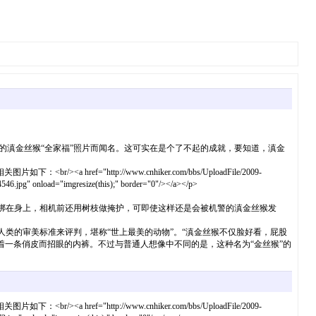
的滇金丝猴“全家福”照片而闻名。这可实在是个了不起的成就，要知道，滇金
题相关图片如下：<br/><a href="http://www.cnhiker.com/bbs/UploadFile/2009-
pg" onload="imgresize(this);" border="0"/></a></p>
捆绑在身上，相机前还用树枝做掩护，可即使这样还是会被机警的滇金丝猴发
类的审美标准来评判，堪称“世上最美的动物”。“滇金丝猴不仅脸好看，屁股
一条俏皮而招眼的内裤。不过与普通人想像中不同的是，这种名为“金丝猴”的
题相关图片如下：<br/><a href="http://www.cnhiker.com/bbs/UploadFile/2009-