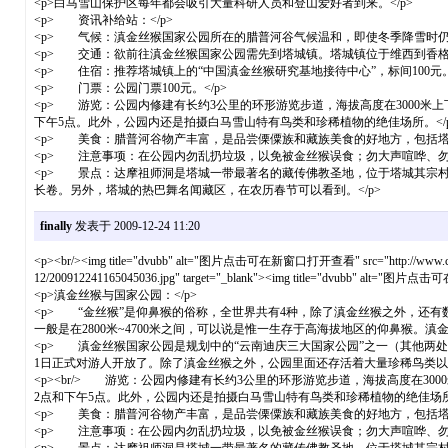
<p>白马雪山保护区每年都会吸引大量科研人员和登山爱好者到来。</p>
<p> 资讯补给站：</p>
<p> 气候：滇金丝猴国家公园所在的腊普河谷气候温和，即使冬季降雪时仍可
<p> 交通：欲前往滇金丝猴国家公园需先到塔城镇。塔城镇位于维西到香格
<p> 住宿：推荐塔城镇上的“中国滇金丝猴研究基地接待中心”，标间100元。<
<p> 门票：公园门票100元。</p>
<p> 游览：公园内修建有长约3公里的环形游览步道，海拔高度在3000
下午5点。此外，公园内还是拍摄白马雪山特有鸟类和珍稀植物的绝佳场所。</p
<p> 美食：腊普河谷物产丰富，是品尝傈僳族和藏族美食的好地方，包括塔城
<p> 注意事项：在公园内勿乱扔垃圾，以免被金丝猴误食；勿大声喧哗、勿
<p> 景点：达摩祖师洞是塔城一带最著名的藏传佛教圣地，位于塔城其宗
长卷。另外，塔城的热巴舞名闻藏区，在农历春节可以看到。</p>
finally
发表于 2009-12-24 11:20
<p><br/><img title="dvubb" alt="图片点击可在新窗口打开查看" src="http://www.cnhiker.c
12/200912241165045036.jpg" target="_blank"><img title="dvubb" alt="图片点击可在
<p>滇金丝猴与国家公园：</p>
<p> “金丝猴”是仰鼻猴的俗称，全世界共有4种，除了滇金丝猴之外，还
一般是在2800米~4700米之间，可以说是惟一生存于高海拔地区的仰鼻猴。滇
<p> 滇金丝猴国家公园是规划中的“云南迪庆三大国家公园”之一（其他两处
1日正式对游人开放了。除了滇金丝猴之外，公园里面还存活着大量珍稀鸟类以及
<p><br/> 游览：公园内修建有长约3公里的环形游览步道，海拔高度在
2点和下午5点。此外，公园内还是拍摄白马雪山特有鸟类和珍稀植物的绝佳场所。
<p> 美食：腊普河谷物产丰富，是品尝傈僳族和藏族美食的好地方，包括塔城
<p> 注意事项：在公园内勿乱扔垃圾，以免被金丝猴误食；勿大声喧哗、勿