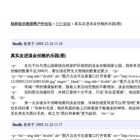
桂林徒步旅游网户外论坛
»
行行摄摄
» 真实走进滇金丝猴的乐园(图)
finally
发表于 2009-12-24 11:16
真实走进滇金丝猴的乐园(图)
<p> 在位于白马雪山国家级自然保护区南部的滇金丝猴国家公园，我有幸见
丝猴的数量不足2000只，要比现在野生大熊猫的数量还要少。</p>
<p><br/><img title="dvubb" alt="图片点击可在新窗口打开查看" src="http://www.cnhiker.c
12/200912241104814546.jpg" target="_blank"><img title="dvubb" alt="图片点击可在
<p> 塔城一带的傈僳族村寨。随着人类活动范围的不断增加，滇金丝猴的生活
<p> 说到那次拍摄经历，肖林已显得十分平淡，只说“实在是艰难”。他说
现。</p>
<p> 第一次从镜头中清晰地看到滇金丝猴，肖林的感受简直可以用“惊艳”
也长得好看！”肖林补充道，饱经风霜的脸上闪烁着孩子般顽皮的神情。他说得
灵长类实为黑白毛色，称之为“黑白仰鼻猴”更为贴切。<br/></p>
finally
发表于 2009-12-24 11:17
<p><br/><img title="dvubb" alt="图片点击可在新窗口打开查看" src="http://www.cnhiker.c