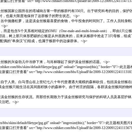
窗口打开查看" src="http://www.cnhiker.com/bbs/UploadFile/2009-12/20091224111471373.jpg
金丝猴国家公园所在的塔城响古箐一带的猴群约有350只。出于研究科考的目的，保护
时，也最大限度地保持了这群猴子的野生状态。</p>
树丛中抛撒松萝，这是滇金丝猴最喜爱的食物，中午投食的时间到了。工作人员转身刚
/p>
N个关系相对稳定的OMU（One-male-and-multi-female-unit）
绍说，树上那只体形肥硕的公猴是从外面跑来的，后来从猴群中抢走了3只母猴，组成
功找到配偶的“单身汉”们组成，也属于猴群中的边缘群体。</p>
丝猴的兴奋劲儿中冷静下来，与肖林聊起了保护滇金丝猴的话题。</p>
om/bbs/skins/default/filetype/jpg.gif" onload="imgresize(this);" border="0"/>此主
新窗口打开查看" src="http://www.cnhiker.com/bbs/UploadFile/2009-12/200912241113183421.j
来自于人类。白马雪山在上世纪七八十年代曾遭遇大规模的森林砍伐，包括滇金丝猴在
滇金丝猴只能生活在其间面积狭小的森林中。由于村庄的阻隔，各群滇金丝猴间的物种
注滇金丝猴的生存状况。而那些长期致力于滇金丝猴研究与保护的科研人员及基层护林
吧。</p>
kins/default/filetype/jpg.gif" onload="imgresize(this);" border="0"/>此主题相关图片如下：
新窗口打开查看" src="http://www.cnhiker.com/bbs/UploadFile/2009-12/200912241115671171.j