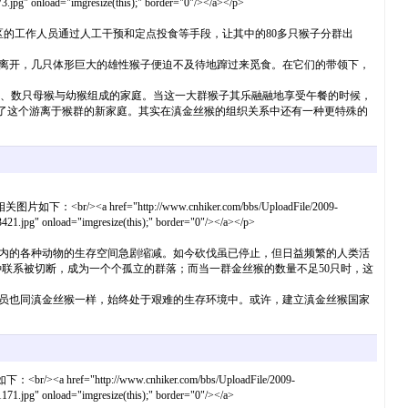
" onload="imgresize(this);" border="0"/></a></p>
区的工作人员通过人工干预和定点投食等手段，让其中的80多只猴子分群出
离开，几只体形巨大的雄性猴子便迫不及待地蹿过来觅食。在它们的带领下，
，即由1只公猴、数只母猴与幼猴组成的家庭。当这一大群猴子其乐融融地享受午餐的时候，
了这个游离于猴群的新家庭。其实在滇金丝猴的组织关系中还有一种更特殊的
题相关图片如下：<br/><a href="http://www.cnhiker.com/bbs/UploadFile/2009-
pg" onload="imgresize(this);" border="0"/></a></p>
内的各种动物的生存空间急剧缩减。如今砍伐虽已停止，但日益频繁的人类活
联系被切断，成为一个个孤立的群落；而当一群金丝猴的数量不足50只时，这
员也同滇金丝猴一样，始终处于艰难的生存环境中。或许，建立滇金丝猴国家
<br/><a href="http://www.cnhiker.com/bbs/UploadFile/2009-
pg" onload="imgresize(this);" border="0"/></a>