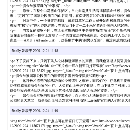
12/20091224111471373.jpg" target="_blank"><img title="dvubb" alt="图片点击可在新
<p>一个滇金丝猴家庭的“全家福”。</p>
<p> 原来，在整个白马雪山保护区，自北向南共生活着18群滇金丝猴，滇
来，“定居”在了国家公园所在的山谷周围，在保证游客100%看到滇金丝猴的同
<p> 时近中午，一个身穿迷彩服、戴着口罩的工作人员开始向猴群附近的
母猴与“猴宝宝”也相继跑过来，在离我们不过一二十米的超近距离内大吃起来。<
<p> 与常见的猕猴不同，在滇金丝猴的群落中是没有所谓“猴王”这个角色的，而是包含
我在山谷对面的一棵树上发现了一个离群索居的特殊家庭。公园的工作人员介
家庭——AMU（All-male-unit），这是猴群中的“剩男俱乐部”，由没有成
finally
发表于 2009-12-24 11:18
<p>下子安静下来，只剩下风入松林和潺潺溪水的声音。而我也逐渐从初遇滇金
<p><br/><img title="dvubb" alt="图片点击可在新窗口打开查看" src="http://www.cnhiker.c
12/200912241113183421.jpg" target="_blank"><img title="dvubb" alt="图片点击可在
<p>滇金丝猴国家公园所在的腊普河谷混居有傈僳族和藏族</p>
<p> 这种长相漂亮的珍稀动物如今可谓生之艰难，而它们的生存危机主要
动依然威胁着滇金丝猴的生存。人类在山上开辟了牧场，在山下建立了村庄，
群金丝猴必然会因为基因无法正常传承等原因而陷入灭绝的旋涡。</p>
<p> 如今滇金丝猴的数量已非常稀少，而人类仍无法像关注大熊猫那样关
公园的更大意义，就是唤起全社会对这种珍稀动物以及保护它们的人们的更大关注
finally
发表于 2009-12-24 11:19
<img title="dvubb" alt="图片点击可在新窗口打开查看" src="http://www.cnhiker.com/bbs/s
12/200912241115671171.jpg" target="_blank"><img title="dvubb" alt="图片点击可在