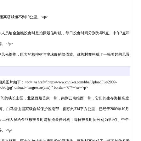
塔城镇不到10公里。</p>
作人员给金丝猴投食时是拍摄最佳时机，每日投食时间分别为早9点、中午2点和
</p>
谷风光旖旎，巨大的核桃树与串珠般的傈僳族、藏族村寨构成了一幅美妙的风景
题相关图片如下：<br/><a href="http://www.cnhiker.com/bbs/UploadFile/2009-
pg" onload="imgresize(this);" border="0"/></a></p>
之间的狭长山区，北至西藏芒康一带，南到云南维西一带，它们的生存海拔高度
白马雪山国家级自然保护区南部，面积约334平方公里，已经于2009年10月
镜头；工作人员给金丝猴投食时是拍摄最佳时机，每日投食时间分别为早9点、中午
</p>