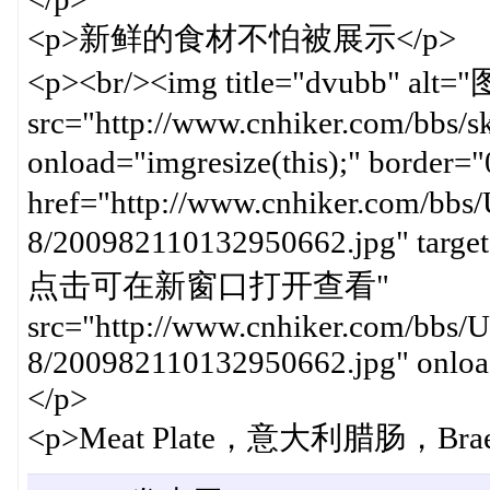
<p>新鲜的食材不怕被展示</p>
<p><br/><img title="dvub
src="http://www.cnhiker.com/bbs/ski
onload="imgresize(this);" b
href="http://www.cnhiker.com/bbs/
8/200982110132950662.jpg" targe
点击可在新窗口打开查看"
src="http://www.cnhiker.com/bbs/U
8/200982110132950662.jpg" onload
</p>
<p>Meat Plate，意大利腊肠，Bra