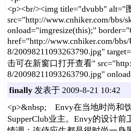
<p><br/><img title="dvub
src="http://www.cnhiker.com/bbs/ski
onload="imgresize(this);" b
href="http://www.cnhiker.com/bbs/
8/20098211093263790.jpg" target
击可在新窗口打开查看" src="http://www
8/20098211093263790.jpg" onload=
finally
发表于 2009-8-21 10:42
<p>&nbsp; Envy在当地
SupperClub业主。Envy
情调；连侍应生都是很时尚一身