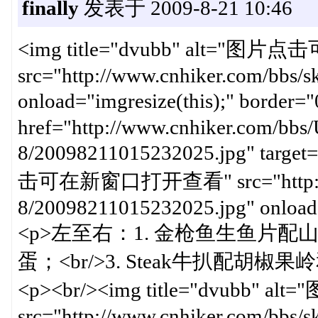
finally
发表于 2009-8-21 10:46
<img title="dvubb" alt=
src="http://www.cnhiker.com/bbs/ski
onload="imgresize(this);" b
href="http://www.cnhiker.com/bbs/
8/20098211015232025.jpg" target
击可在新窗口打开查看" src="http://www
8/20098211015232025.jpg" onload=
<p>左至右：1. 金枪鱼生鱼片配
蛋；<br/>3. Steak牛扒配胡椒
<p><br/><img title="dvub
src="http://www.cnhiker.com/bbs/ski