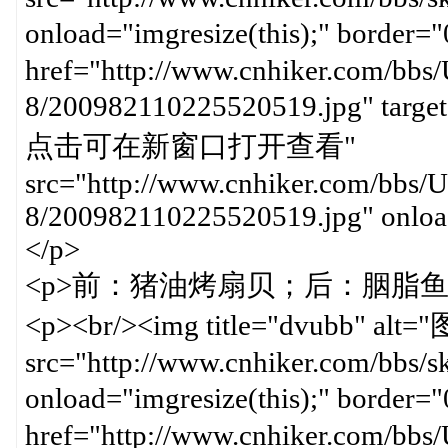
onload="imgresize(this);" b
href="http://www.cnhiker.com/bbs/
8/200982110225520519.jpg" targe
点击可在新窗口打开查看"
src="http://www.cnhiker.com/bbs/U
8/200982110225520519.jpg" onload
</p>
<p>前：猪油烤扇贝；后：胭脂鱼
<p><br/><img title="dvub
src="http://www.cnhiker.com/bbs/ski
onload="imgresize(this);" b
href="http://www.cnhiker.com/bbs/