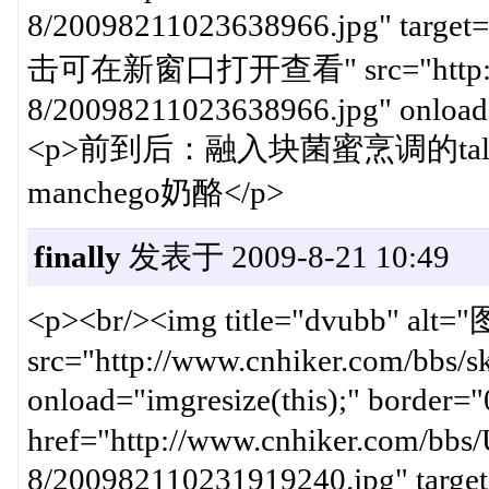
8/20098211023638966.jpg" target
击可在新窗口打开查看" src="http://www
8/20098211023638966.jpg" onload=
<p>前到后：融入块菌蜜烹调的ta
manchego奶酪</p>
finally
发表于 2009-8-21 10:49
<p><br/><img title="dvub
src="http://www.cnhiker.com/bbs/ski
onload="imgresize(this);" b
href="http://www.cnhiker.com/bbs/
8/200982110231919240.jpg" targe