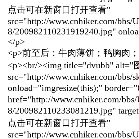
点击可在新窗口打开查看"
src="http://www.cnhiker.com/bbs/U
8/200982110231919240.jpg" onload
</p>
<p>前至后：牛肉薄饼；鸭胸肉；松
<p><br/><img title="dvub
src="http://www.cnhiker.com/bbs/ski
onload="imgresize(this);" b
href="http://www.cnhiker.com/bbs/
8/200982110233081219.jpg" targe
点击可在新窗口打开查看"
src="http://www.cnhiker.com/bbs/U