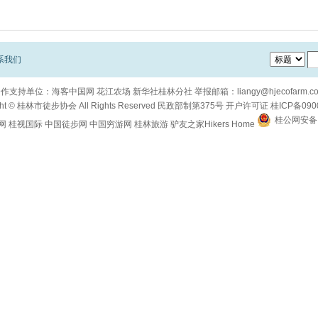
系我们
合作支持单位：
海客中国网
花江农场
新华社桂林分社
举报邮箱：
liangy@hjecofarm.c
ht ©
桂林市徒步协会
All Rights Reserved
民政部制第375号
开户许可证
桂ICP备090
桂公网安备 4
网
桂视国际
中国徒步网
中国穷游网
桂林旅游
驴友之家Hikers Home