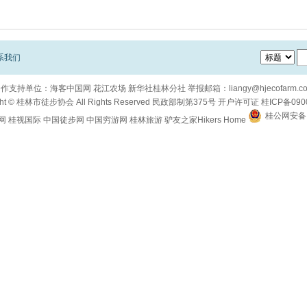
系我们
合作支持单位：
海客中国网
花江农场
新华社桂林分社
举报邮箱：
liangy@hjecofarm.c
ht ©
桂林市徒步协会
All Rights Reserved
民政部制第375号
开户许可证
桂ICP备090
桂公网安备 4
网
桂视国际
中国徒步网
中国穷游网
桂林旅游
驴友之家Hikers Home