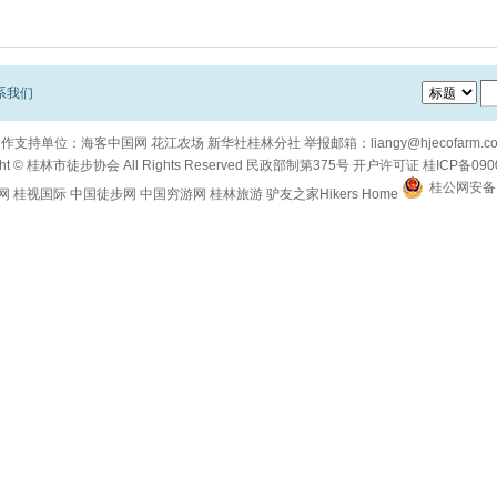
系我们
合作支持单位：
海客中国网
花江农场
新华社桂林分社
举报邮箱：
liangy@hjecofarm.c
ht ©
桂林市徒步协会
All Rights Reserved
民政部制第375号
开户许可证
桂ICP备090
桂公网安备 4
网
桂视国际
中国徒步网
中国穷游网
桂林旅游
驴友之家Hikers Home