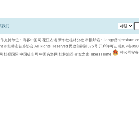
系我们
合作支持单位：
海客中国网
花江农场
新华社桂林分社
举报邮箱：
liangy@hjecofarm.c
ht ©
桂林市徒步协会
All Rights Reserved
民政部制第375号
开户许可证
桂ICP备090
桂公网安备 4
网
桂视国际
中国徒步网
中国穷游网
桂林旅游
驴友之家Hikers Home