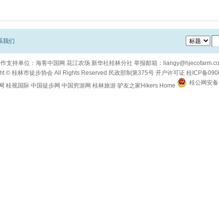
系我们
合作支持单位：
海客中国网
花江农场
新华社桂林分社
举报邮箱：
liangy@hjecofarm.c
ht ©
桂林市徒步协会
All Rights Reserved
民政部制第375号
开户许可证
桂ICP备090
桂公网安备 4
网
桂视国际
中国徒步网
中国穷游网
桂林旅游
驴友之家Hikers Home