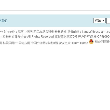
系我们
合作支持单位：
海客中国网
花江农场
新华社桂林分社
举报邮箱：
liangy@hjecofarm.c
ht ©
桂林市徒步协会
All Rights Reserved
民政部制第375号
开户许可证
桂ICP备090
桂公网安备 4
网
桂视国际
中国徒步网
中国穷游网
桂林旅游
驴友之家Hikers Home