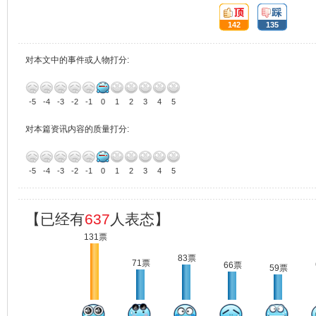
顶:
踩:
142
135
对本文中的事件或人物打分:
-5
-4
-3
-2
-1
0
1
2
3
4
5
对本篇资讯内容的质量打分:
-5
-4
-3
-2
-1
0
1
2
3
4
5
【已经有
637
人表态】
131票
83票
71票
66票
59票