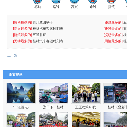
感动
路过
高兴
难过
搞笑
[感动最多的]
灵川兰田笋干
[路过最多的]
五
[高兴最多的]
桂林汽车客运时刻表
[难过最多的]
五
[搞笑最多的]
五通甘蔗
[愤怒最多的]
桂
[无聊最多的]
桂林汽车客运时刻表
[同情最多的]
桂
上一篇
图文资讯
“一江百屯·
烈日下，桂林
王正功第43代
桂林《叠彩