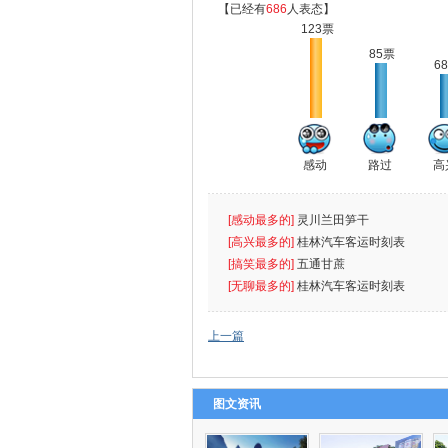
【已经有
686
人表态】
123票
85票
6
感动
路过
高
[感动最多的]
灵川兰田笋干
[高兴最多的]
桂林汽车客运时刻表
[搞笑最多的]
五通甘蔗
[无聊最多的]
桂林汽车客运时刻表
上一篇
图文资讯