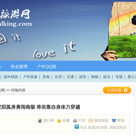
会
协会微博
户外QQ群
|
国外线路
|
户外装备
|
美食
|
住宿
|
交通
|
游览
|
购物
|
娱乐
|
专题
|
爱心
新闻
>> 详细内容
家拟孤身勇闯南极 将依靠自身体力穿越
排行榜
收藏
打印
发给朋友
举报
关注
热度2424票 浏览306次