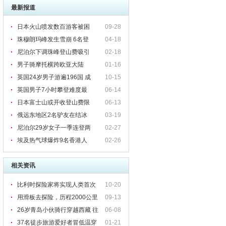
最新报道
日本火山喷发数百游客被困
09-28
珠穆朗玛峰发生雪崩 6名登
04-18
尼泊尔下调珠峰登山费吸引
02-18
男子骑摩托横跨欧亚大陆
01-16
英国24岁男子游遍196国 成
10-15
英国男子7小时攀登难度最
06-14
日本富士山或开收登山费限
06-13
俄远东地区2名驴友在结冰
03-19
尼泊尔29岁女子一季连登两
02-27
埃及热气球爆炸9名香港人
02-26
相关资讯
比利时探险家将实现人类首次
10-20
自补给穿越南极
用滑板去探险，历程2000公里
09-13
穿越摩洛哥
26岁青岛小伙骑行穿越西藏 往
06-08
返100天行程万里
37名徒步旅游爱好者冒低温穿
01-21