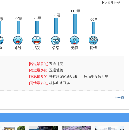
[心情排行榜]
110票
89票
73票
72票
8票
66票
兴
难过
搞笑
愤怒
无聊
同情
[路过最多的]
五通甘蔗
[难过最多的]
五通甘蔗
[愤怒最多的]
桂林旅游的新明珠——乐满地度假世界
[同情最多的]
桂林山水豆腐
下一篇