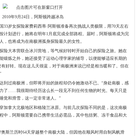
2010年9月24日，阿斯顿跨越冰岛
33岁女探险家费莉西蒂·阿斯顿准备再次挑战人类极限，用70天左右
按计划进行，她将在明年1月底完成全部路程。届时，阿斯顿将成为完
人，也将成为在南极洲孤身探险最久的女性。
探险大本营联合冰川营地，等气候好转时开始自己的探险之旅。她在
能锻炼之外，她还接受了运动心理学家的辅导，以便能够适应长期的
没有好转。现在这儿天很蓝，对于南极洲来说已经是相当暖和了。但在
”
到过南极洲，但即将开始的旅程却仍令她激动不已。“身处南极，感
力了……我很期待经历这么长一段见不到任何生物的时光。每天只是
睡觉和滑雪，这一定非常迷人。”
加拿大北极地区和格陵兰冰原。与前几次探险不同的是，这次南极
程中，阿斯顿需要自己携带生活必需品，其中包括粥、冻干食品和大
?奥斯兰历时64天穿越整个南极大陆，但因他在顺风时用自制风帆滑