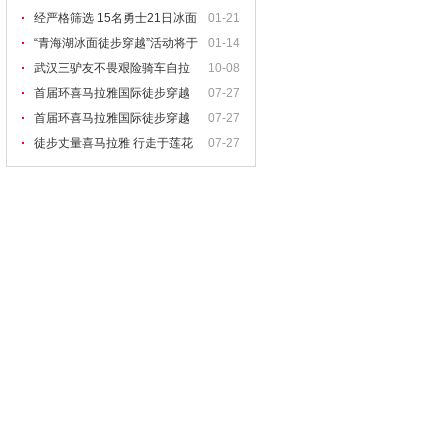
越中俄界湖兴凯湖
经严格筛选 15名勇士21日冰面
01-21
徒步穿越青海湖
“青海湖冰面徒步穿越”活动将于
01-14
1月21日启动
武汉三驴友不畏艰险骑车自拉
10-08
萨穿越茶马古道
首届环喜马拉雅国际徒步穿越
07-27
行程二
首届环喜马拉雅国际徒步穿越
07-27
行程一
徒步丈量喜马拉雅 行走于莲花
07-27
之上——暨首届环喜马拉雅（中尼）国
际徒步穿越大赛