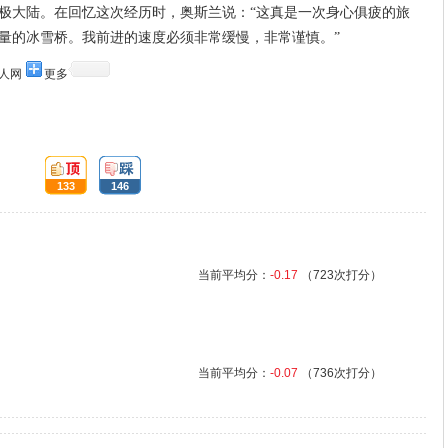
极大陆。在回忆这次经历时，奥斯兰说：“这真是一次身心俱疲的旅
量的冰雪桥。我前进的速度必须非常缓慢，非常谨慎。”
人网
更多
顶:
踩:
133
146
当前平均分：
-0.17
（723次打分）
当前平均分：
-0.07
（736次打分）