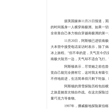
据美国媒体11月21日报道，英国
的时间孤身一人横穿南极洲。如果一切
全依靠自己体力独自穿越南极洲的第一
11月20日，阿斯顿已进驻南极
大本营中接受电话采访时表示，除了体
冰上旅程。“但不幸的是，天气至今仍
南极大陆另一边，天气却不适合飞行。
阿斯顿表示，尽管她之前也曾达
觉自己能完全拥有它，这对我太有吸引
不停地前进，生活简单得只剩下吃饭、
阿斯顿的滑雪探险历程包括横穿
之旅是她首次独自作战。在这次探险过
量巧克力等食物。
1997年，挪威极地探险家伯格