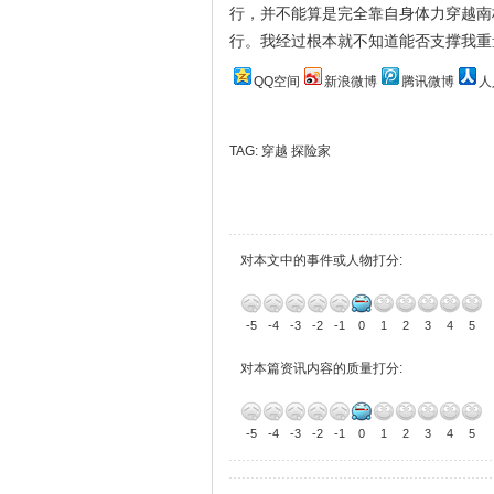
行，并不能算是完全靠自身体力穿越南
行。我经过根本就不知道能否支撑我重
QQ空间
新浪微博
腾讯微博
人
TAG:
穿越
探险家
对本文中的事件或人物打分:
-5
-4
-3
-2
-1
0
1
2
3
4
5
对本篇资讯内容的质量打分:
-5
-4
-3
-2
-1
0
1
2
3
4
5