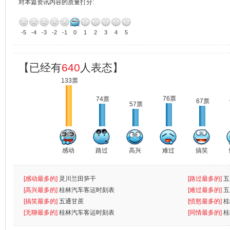
对本篇资讯内容的质量打分:
-5
-4
-3
-2
-1
0
1
2
3
4
5
【已经有
640
人表态】
133票
76票
74票
67票
57票
感动
路过
高兴
难过
搞笑
[感动最多的]
灵川兰田笋干
[路过最多的]
五
[高兴最多的]
桂林汽车客运时刻表
[难过最多的]
五
[搞笑最多的]
五通甘蔗
[愤怒最多的]
桂
[无聊最多的]
桂林汽车客运时刻表
[同情最多的]
桂