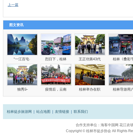
上一篇
图文资讯
“一江百屯·
烈日下，桂林
王正功第43代
桂林《叠彩
独秀峰̶
疫情后，云南
桂林举办在职
桂林导游用
桂林徒步旅游网
|
站点地图
|
友情链接
|
联系我们
合作支持单位：
海客中国网
花江农
Copyright ©
桂林市徒步协会
All Rights R