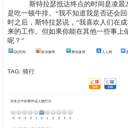
斯特拉瑟抵达终点的时间是凌晨2
是吃一顿牛排。“我不知道我是否还会回
时之后，斯特拉瑟说，“我喜欢人们在
来的工作。但如果你能在其他一些事上
呢？”
QQ空间
新浪微博
腾讯微博
人人网
TAG:
骑行
顶:
踩:
128
130
对本文中的事件或人物打分:
-5
-4
-3
-2
-1
0
1
2
3
4
5