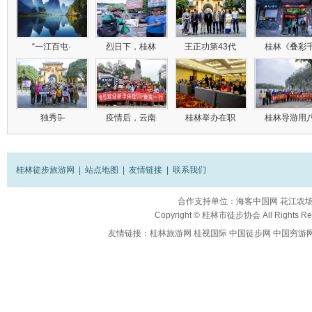
“一江百屯·
烈日下，桂林
王正功第43代
桂林《叠彩
独秀峰̶
疫情后，云南
桂林举办在职
桂林导游用
桂林徒步旅游网
|
站点地图
|
友情链接
|
联系我们
合作支持单位：
海客中国网
花江农
Copyright ©
桂林市徒步协会
All Rights R
友情链接：
桂林旅游网
桂视国际
中国徒步网
中国穷游