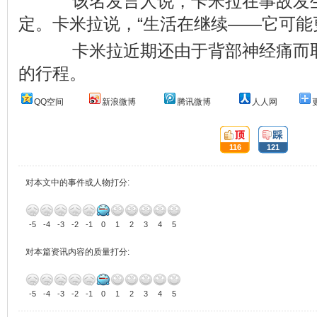
该名发言人说，卡米拉在事故发生
定。卡米拉说，“生活在继续——它可能
卡米拉近期还由于背部神经痛而取
的行程。
QQ空间
新浪微博
腾讯微博
人人网
顶:
踩:
116
121
对本文中的事件或人物打分:
-5
-4
-3
-2
-1
0
1
2
3
4
5
对本篇资讯内容的质量打分:
-5
-4
-3
-2
-1
0
1
2
3
4
5