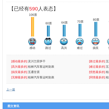
【已经有
590
人表态】
106票
80票
70票
64票
60票
感动
路过
高兴
难过
搞笑
[感动最多的]
灵川兰田笋干
[路过最多的]
五
[高兴最多的]
桂林汽车客运时刻表
[难过最多的]
五
[搞笑最多的]
五通甘蔗
[愤怒最多的]
桂
[无聊最多的]
桂林汽车客运时刻表
[同情最多的]
桂
上一篇
图文资讯