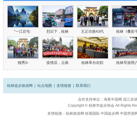
“一江百屯·
烈日下，桂林
王正功第43代
桂林《叠彩
独秀峰̶
疫情后，云南
桂林举办在职
桂林导游用
桂林徒步旅游网
|
站点地图
|
友情链接
|
联系我们
合作支持单位：
海客中国网
花江农
Copyright ©
桂林市徒步协会
All Rights R
友情链接：
桂林旅游网
桂视国际
中国徒步网
中国穷游