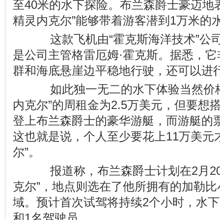
至40米的水下探险。布兰森爵士豪迈地
精灵内克尔”能够带着游客潜到1万米的
这款飞机由“霍克斯海洋技术”公
是公司主管格雷厄姆·霍克斯。据悉，它
群和海底悬崖边平稳地行驶，还可以进行
如此独一无二的水下体验当然价格
内克尔”的周租金为2.5万美元，但要想
登上布兰森爵士的豪华游艇，而游艇的票
这也就是说，个人至少要花上11万美元
尔”。
报道称，布兰森爵士计划在2月20
克尔”，地点则选在了他所拥有的加勒比
域。预计首次试驾将持续2个小时，水下
和1名驾驶员。