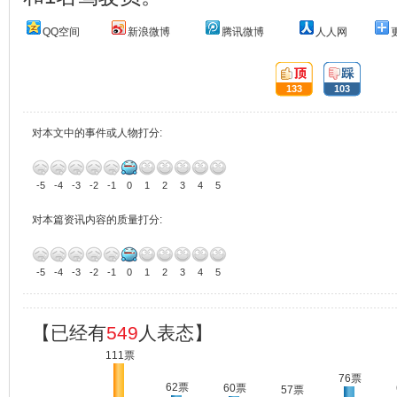
QQ空间
新浪微博
腾讯微博
人人网
顶:
踩:
133
103
对本文中的事件或人物打分:
-5
-4
-3
-2
-1
0
1
2
3
4
5
对本篇资讯内容的质量打分:
-5
-4
-3
-2
-1
0
1
2
3
4
5
【已经有
549
人表态】
111票
76票
62票
60票
57票