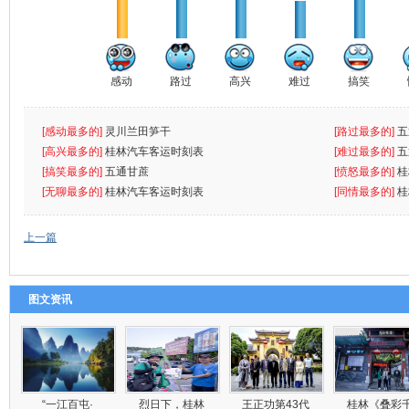
感动
路过
高兴
难过
搞笑
[感动最多的]
灵川兰田笋干
[路过最多的]
五
[高兴最多的]
桂林汽车客运时刻表
[难过最多的]
五
[搞笑最多的]
五通甘蔗
[愤怒最多的]
桂
[无聊最多的]
桂林汽车客运时刻表
[同情最多的]
桂
上一篇
图文资讯
“一江百屯·
烈日下，桂林
王正功第43代
桂林《叠彩