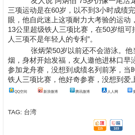
友人说“阿炳伯”75岁仍像一尾活
三项运动是在60岁，以不到3小时成绩
眼，他自此迷上这项耐力大考验的运动
13公里超级铁人三项比赛，在50岁组可
人三项不是年轻人的专利”。
张炳荣50岁以前还不会游泳。他当
烟，身材开始发福，友人邀他进林口早
参加龙舟赛，没想到成绩名列前茅，当
铁人三项比赛，他好奇参赛，没想到爱
QQ空间
新浪微博
腾讯微博
人人网
TAG:
台湾
顶:
踩:
115
103