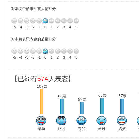
对本文中的事件或人物打分:
-5
-4
-3
-2
-1
0
1
2
3
4
5
对本篇资讯内容的质量打分:
-5
-4
-3
-2
-1
0
1
2
3
4
5
【已经有
574
人表态】
107票
69票
67票
66票
52票
感动
路过
高兴
难过
搞笑