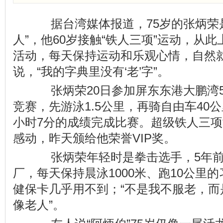
据台湾媒体报道，75岁的张炳荣是
人”，他60岁接触“铁人三项”运动，从
活动，每天保持运动和乐观心情，自然就
说，“我的字典里没有‘老’字”。
张炳荣20日参加屏东东港大鹏湾51
竞赛，先游泳1.5公里，再骑自由车40公
小时7分的成绩完成比赛。超级铁人三
感动，昨天颁给他荣誉VIP奖。
张炳荣年轻时是拳击选手，5年前
厂，每天保持晨泳1000米、跑10公里
健保卡几乎用不到；“不是我不服老，而
像老人”。