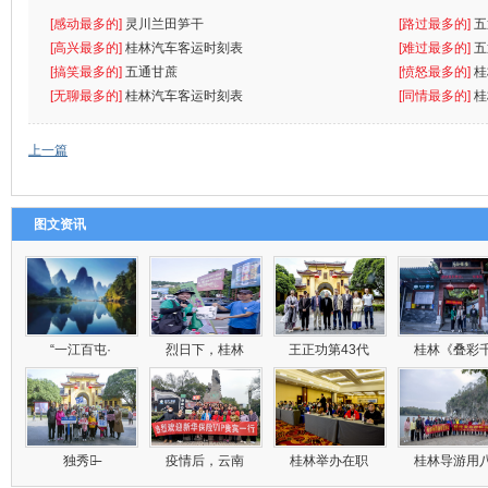
[感动最多的]
灵川兰田笋干
[路过最多的]
五
[高兴最多的]
桂林汽车客运时刻表
[难过最多的]
五
[搞笑最多的]
五通甘蔗
[愤怒最多的]
桂
[无聊最多的]
桂林汽车客运时刻表
[同情最多的]
桂
上一篇
图文资讯
“一江百屯·
烈日下，桂林
王正功第43代
桂林《叠彩
独秀峰̶
疫情后，云南
桂林举办在职
桂林导游用