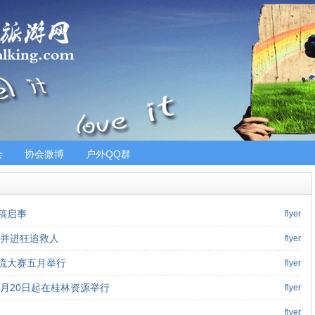
会
协会微博
户外QQ群
稿启事
flyer
陆并进狂追救人
flyer
流大赛五月举行
flyer
6月20日起在桂林资源举行
flyer
flyer