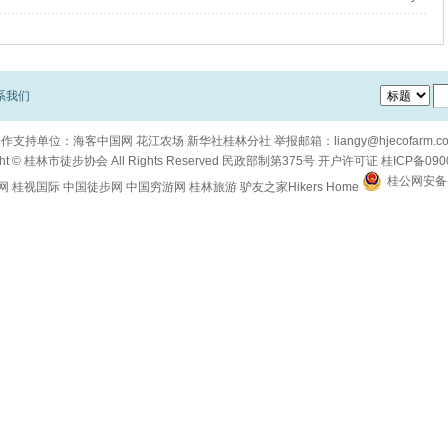
系我们
合作支持单位：
海客中国网
花江农场
新华社桂林分社
举报邮箱：
liangy@hjecofarm.c
ht ©
桂林市徒步协会
All Rights Reserved
民政部制第375号
开户许可证
桂ICP备090
桂公网安备 4
网
桂视国际
中国徒步网
中国穷游网
桂林旅游
驴友之家Hikers Home