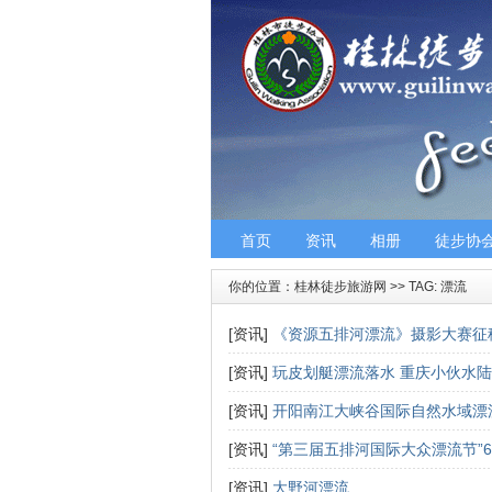
首页
资讯
相册
徒步协
你的位置：
桂林徒步旅游网
>> TAG: 漂流
[资讯]
《资源五排河漂流》摄影大赛征
[资讯]
玩皮划艇漂流落水 重庆小伙水
[资讯]
开阳南江大峡谷国际自然水域漂
[资讯]
“第三届五排河国际大众漂流节”
[资讯]
大野河漂流