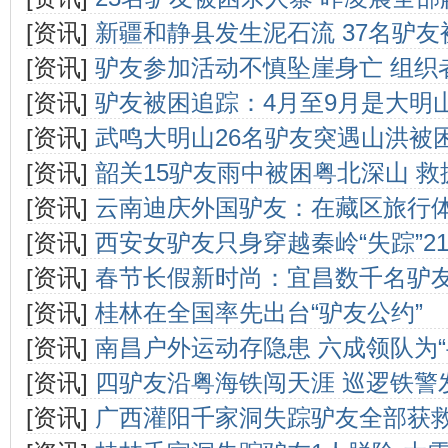
[资讯]
新疆和静县发生泥石流 37名驴友
[资讯]
驴友参加活动不慎坠崖身亡 组织
[资讯]
驴友被困追踪：4月至9月是大明
[资讯]
武鸣大明山26名驴友突遇山洪被困
[资讯]
韶关15驴友雨中被困粤北深山 
[资讯]
云南迪庆外国驴友：在藏区旅行
[资讯]
西安女驴友只身穿越秦岭“失踪”2
[资讯]
春节长假新时尚：宜昌数千名驴
[资讯]
桂林在全国率先出台“驴友公约”
[资讯]
南昌户外运动存隐患 六成领队为“
[资讯]
四驴友沿粤海铁闯天涯 巡逻铁警
[资讯]
广西灌阳千家洞失踪驴友全部获救