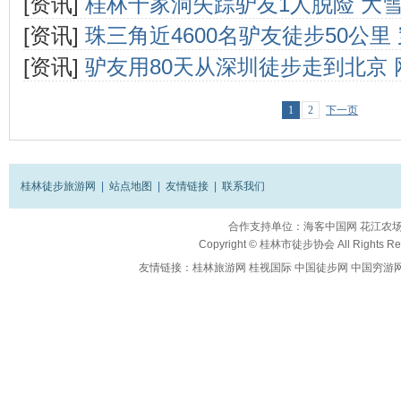
[资讯]
桂林千家洞失踪驴友1人脱险 大
[资讯]
珠三角近4600名驴友徒步50公里
[资讯]
驴友用80天从深圳徒步走到北京
1
2
下一页
桂林徒步旅游网
|
站点地图
|
友情链接
|
联系我们
合作支持单位：
海客中国网
花江农
Copyright ©
桂林市徒步协会
All Rights R
友情链接：
桂林旅游网
桂视国际
中国徒步网
中国穷游