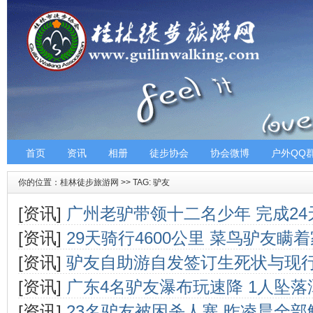
首页
资讯
相册
徒步协会
协会微博
户外QQ
你的位置：
桂林徒步旅游网
>> TAG: 驴友
[资讯]
广州老驴带领十二名少年 完成2
[资讯]
29天骑行4600公里 菜鸟驴友瞒
[资讯]
驴友自助游自发签订生死状与现
[资讯]
广东4名驴友瀑布玩速降 1人坠
[资讯]
23名驴友被困杀人寨 昨凌晨全部