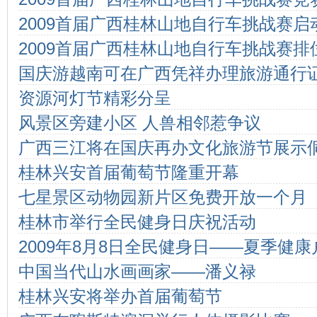
2009首届广西桂林山地自行车挑战赛
2009首届广西桂林山地自行车挑战赛排
图
国庆游越南可在广西凭祥办理旅游通行
赛
资源河灯节精彩分呈
风景区旁建小区 人兽相邻惹争议
广西三江将在国庆再办文化旅游节展示
桂林兴安首届葡萄节隆重开幕
七星景区动物园新片区免费开放一个月
桂林市举行全民健身日庆祝活动
2009年8月8日全民健身日——夏季健
中国当代山水画画家——潘义禄
桂林兴安将举办首届葡萄节