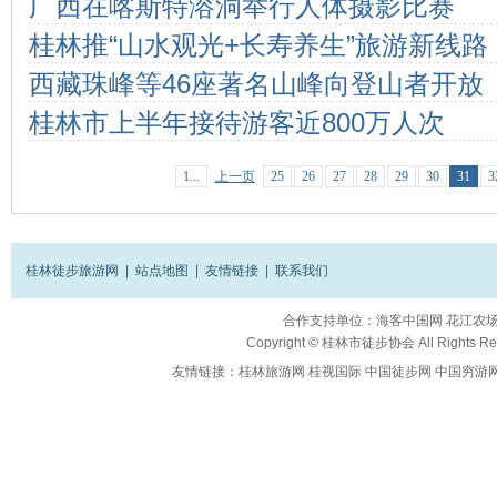
广西在喀斯特溶洞举行人体摄影比赛
桂林推“山水观光+长寿养生”旅游新线路
西藏珠峰等46座著名山峰向登山者开放
桂林市上半年接待游客近800万人次
1...
上一页
25
26
27
28
29
30
31
3
桂林徒步旅游网
|
站点地图
|
友情链接
|
联系我们
合作支持单位：
海客中国网
花江农
Copyright ©
桂林市徒步协会
All Rights R
友情链接：
桂林旅游网
桂视国际
中国徒步网
中国穷游